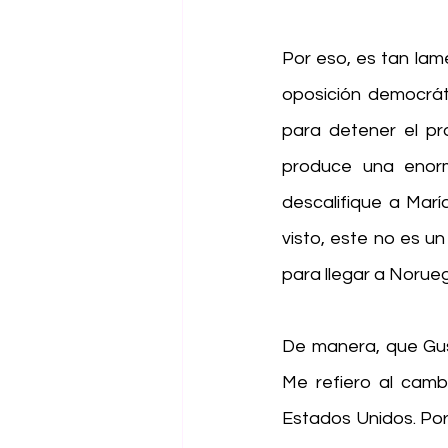
Por eso, es tan lam
oposición democrát
para detener el pr
produce una enorm
descalifique a María
visto, este no es un
para llegar a Norue
De manera, que Gus
Me refiero al cambi
Estados Unidos. Por