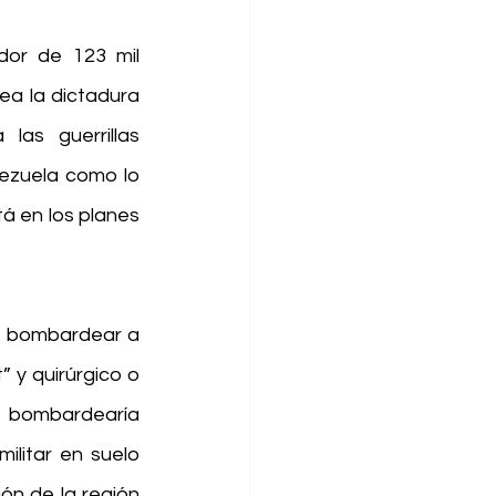
or de 123 mil 
ea la dictadura 
as guerrillas 
ezuela como lo 
 en los planes 
de bombardear a 
 y quirúrgico o 
 bombardearía 
litar en suelo 
ón de la región 