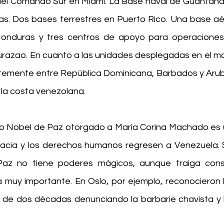
del Comando Sur en Miami. La Base naval de Guantána
s. Dos bases terrestres en Puerto Rico. Una base aére
Honduras y tres centros de apoyo para operaciones m
urazao. En cuanto a las unidades desplegadas en el mar
mente entre República Dominicana, Barbados y Aruba.
la costa venezolana.
io Nobel de Paz otorgado a María Corina Machado es 
acia y los derechos humanos regresen a Venezuela. S
az no tiene poderes mágicos, aunque traiga cons
va muy importante. En Oslo, por ejemplo, reconocieron 
 de dos décadas denunciando la barbarie chavista y l