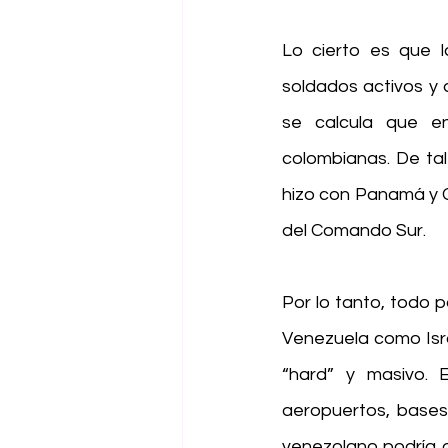
Lo cierto es que l
soldados activos y d
se calcula que en 
colombianas. De tal
hizo con Panamá y G
del Comando Sur.
Por lo tanto, todo 
Venezuela como Isra
“hard” y masivo. 
aeropuertos, bases 
venezolano podría d