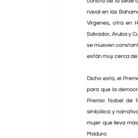
consta de: la sede 
naval en las Bahama
Vírgenes, otra en 
Salvador, Aruba y C
se mueven constante
están muy cerca de 
Dicho esto, el Prem
para que la democr
Premio Nobel de P
simbólica y narrati
mujer que lleva más
Maduro.