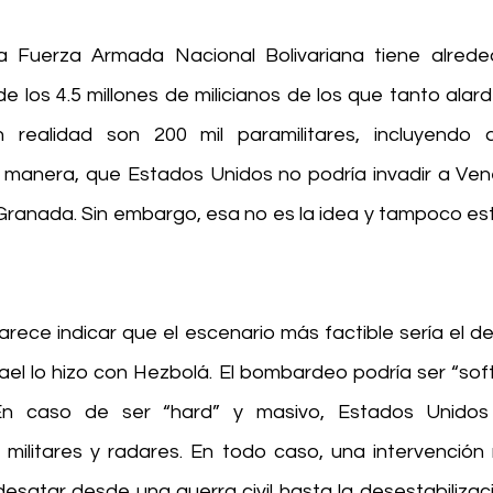
a Fuerza Armada Nacional Bolivariana tiene alreded
e los 4.5 millones de milicianos de los que tanto alard
realidad son 200 mil paramilitares, incluyendo a l
 manera, que Estados Unidos no podría invadir a Ven
ranada. Sin embargo, esa no es la idea y tampoco está
parece indicar que el escenario más factible sería el 
el lo hizo con Hezbolá. El bombardeo podría ser “soft”
En caso de ser “hard” y masivo, Estados Unidos
militares y radares. En todo caso, una intervención mi
esatar desde una guerra civil hasta la desestabilizaci