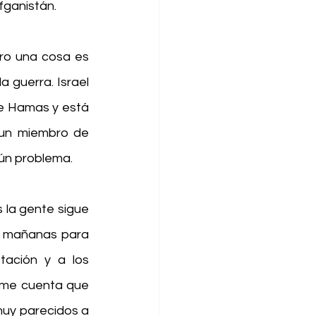
fganistán.
ro una cosa es 
 guerra. Israel 
e Hamas y está 
 un miembro de 
ún problema.
la gente sigue 
s mañanas para 
ación y a los 
 me cuenta que 
uy parecidos a 