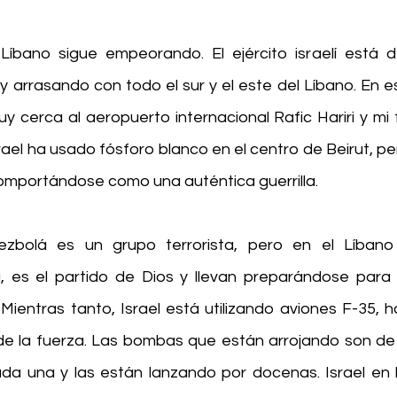
Líbano sigue empeorando. El ejército israelí está d
 y arrasando con todo el sur y el este del Líbano. En 
cerca al aeropuerto internacional Rafic Hariri y mi 
srael ha usado fósforo blanco en el centro de Beirut, p
comportándose como una auténtica guerrilla.
zbolá es un grupo terrorista, pero en el Líbano 
sa, es el partido de Dios y llevan preparándose par
Mientras tanto, Israel está utilizando aviones F-35, h
 la fuerza. Las bombas que están arrojando son de do
a una y las están lanzando por docenas. Israel en lo