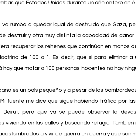
ombas que Estados Unidos durante un año entero en A
ut va rumbo a quedar igual de destruido que Gaza, pe
e destruir y otra muy distinta la capacidad de ganar la
uiera recuperar los rehenes que continúan en manos d
ctrina de 100 a 1. Es decir, que si para eliminar a
 hay que matar a 100 personas inocentes no hay ning
Líbano es un país pequeño y a pesar de los bombardeos 
. Mi fuente me dice que sigue habiendo tráfico por la
e Beirut, pero que ya se puede observar la devast
s viviendo en las calles y buscando refugio. También
 acostumbrados a vivir de guerra en guerra y que son m