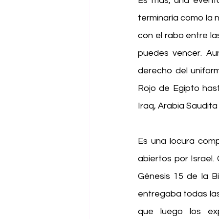
Es más, una eventua
terminaría como la 
con el rabo entre l
puedes vencer. Aun
derecho del uniforme
Rojo de Egipto hast
Iraq, Arabia Saudita 
Es una locura compl
abiertos por Israel. 
Génesis 15 de la Bi
entregaba todas las 
que luego los ex