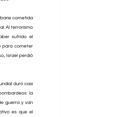
rbarie cometida 
. Al terrorismo 
er sufrido el 
 para cometer 
, Israel perdió 
dial duró casi 
bombardeos la 
de guerra y van 
tivo es que el 