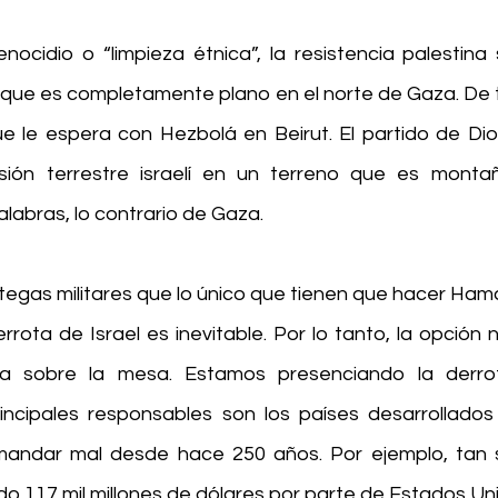
ocidio o “limpieza étnica”, la resistencia palestina 
 que es completamente plano en el norte de Gaza. De t
ue le espera con Hezbolá en Beirut. El partido de Dios
sión terrestre israelí en un terreno que es montañ
labras, lo contrario de Gaza.
tegas militares que lo único que tienen que hacer Hama
errota de Israel es inevitable. Por lo tanto, la opción 
vida sobre la mesa. Estamos presenciando la derro
incipales responsables son los países desarrollados
ndar mal desde hace 250 años. Por ejemplo, tan só
ido 117 mil millones de dólares por parte de Estados Un