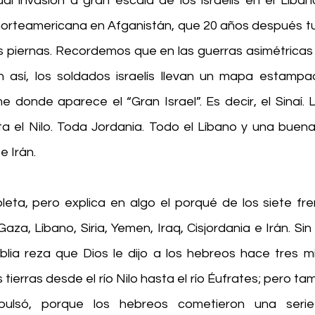
l invasión a gran escala de los israelís en el Líba
norteamericana en Afganistán, que 20 años después tuvi
as piernas. Recordemos que en las guerras asimétricas 
 así, los soldados israelís llevan un mapa estampa
 donde aparece el “Gran Israel”. Es decir, el Sinaí. La
a el Nilo. Toda Jordania. Todo el Líbano y una buena p
e Irán.
eta, pero explica en algo el porqué de los siete fre
Gaza, Líbano, Siria, Yemen, Iraq, Cisjordania e Irán. Si
blia reza que Dios le dijo a los hebreos hace tres mil
tierras desde el río Nilo hasta el río Éufrates; pero ta
pulsó, porque los hebreos cometieron una serie