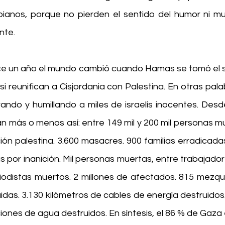
bianos, porque no pierden el sentido del humor ni m
nte.
ce un año el mundo cambió cuando Hamas se tomó el sur
asi reunifican a Cisjordania con Palestina. En otras palab
ndo y humillando a miles de israelís inocentes. Desde
 más o menos así: entre 149 mil y 200 mil personas mue
ión palestina. 3.600 masacres. 900 familias erradicada
por inanición. Mil personas muertas, entre trabajadore
riodistas muertos. 2 millones de afectados. 815 mezqui
idas. 3.130 kilómetros de cables de energía destruidos.
iones de agua destruidos. En síntesis, el 86 % de Gaza 