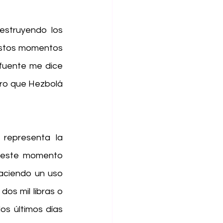
estruyendo los 
estos momentos 
fuente me dice 
ero que Hezbolá 
representa la 
a este momento 
aciendo un uso 
s mil libras o 
s últimos días 