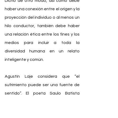
Dicho de otro modo, así como debe 
haber una conexión entre el origen y la 
proyección del individuo o al menos un 
hilo conductor, también debe haber 
una relación ética entre los fines y los 
medios para incluir a toda la 
diversidad humana en un relato 
inteligente y común. 
Agustín Laje considera que “el 
sufrimiento puede ser una fuente de 
sentido”. El poeta Saulo Batista 
plantea que “el dolor es el principio del 
hombre”. Y así como los ataques de 