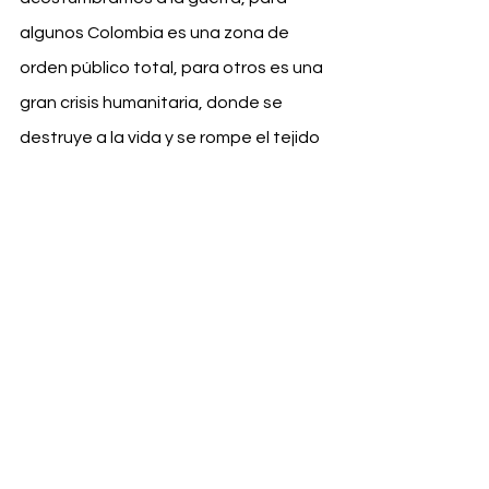
algunos Colombia es una zona de 
orden público total, para otros es una 
gran crisis humanitaria, donde se 
destruye a la vida y se rompe el tejido 
social. Colombia necesita una nueva 
ética y una misma dignidad para 
todos; desde donde surjan líderes con 
“claridades innegables”, que nos 
ayuden a comprender la historia, a 
comprender la movilización de las 
juventudes y el protagonismo de las 
víctimas, sin que sintamos una gota 
de miedo o mucho menos nos 
sintamos amenazados.