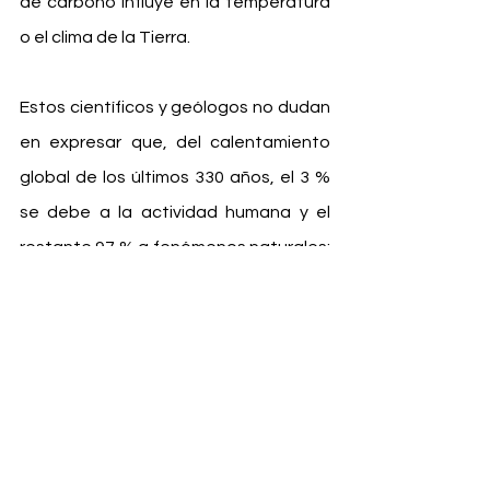
de carbono influye en la temperatura 
o el clima de la Tierra.
Estos científicos y geólogos no dudan 
en expresar que, del calentamiento 
global de los últimos 330 años, el 3 % 
se debe a la actividad humana y el 
restante 97 % a fenómenos naturales; 
que la humanidad está enfrentando 
una gran propaganda 
medioambiental; que la ciencia está 
corrupta y que las investigaciones 
sobre el clima son una moda.