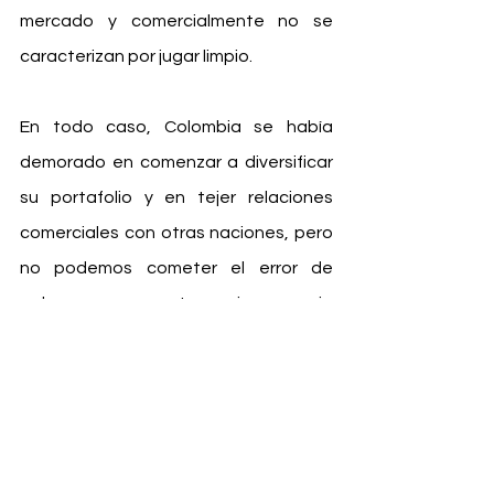
mercado y comercialmente no se 
caracterizan por jugar limpio.
En todo caso, Colombia se había 
demorado en comenzar a diversificar 
su portafolio y en tejer relaciones 
comerciales con otras naciones, pero 
no podemos cometer el error de 
pelear con nuestro primer socio 
comercial. El quid del asunto está en 
cómo aprovechar eventualmente un 
mercado de 1.400 millones de 
habitantes sin pelear con Estados 
Unidos. Y el otro quid del asunto está 