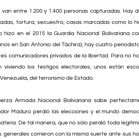
 van entre 1.200 y 1.400 personas capturadas. Hay d
adas; tortura; secuestro; casas marcadas como lo hici
o hizo en el 2015 la Guardia Nacional Bolivariana co
nos en San Antonio del Táchira); hay cuatro periodist
res comunicadores privados de la libertad. Para no habla
 viviendo los testigos electorales; unos están esco
 Venezuela, del terrorismo de Estado.
uerza Armada Nacional Bolivariana sabe perfectam
ador Maduro perdió las elecciones y el mundo democr
teria. De tal manera, que no sólo perdió toda legitimi
s generales corrieron con la misma suerte ante sus ho