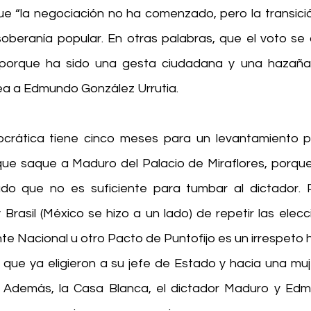
ue “la negociación no ha comenzado, pero la transición
soberanía popular. En otras palabras, que el voto se
 porque ha sido una gesta ciudadana y una hazaña 
ea a Edmundo González Urrutia.
rática tiene cinco meses para un levantamiento po
 que saque a Maduro del Palacio de Miraflores, porque 
do que no es suficiente para tumbar al dictador. P
rasil (México se hizo a un lado) de repetir las elecci
e Nacional u otro Pacto de Puntofijo es un irrespeto h
 que ya eligieron a su jefe de Estado y hacia una muje
 Además, la Casa Blanca, el dictador Maduro y Edm