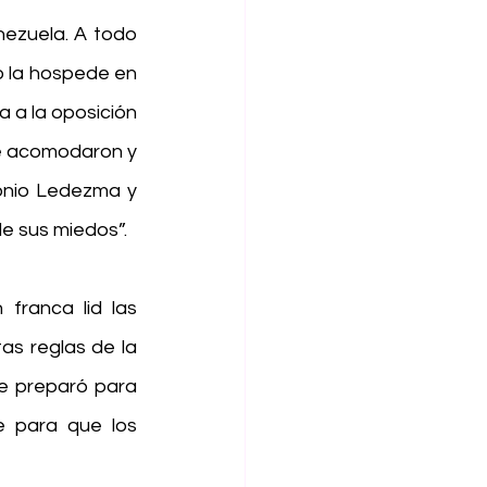
ezuela. A todo 
o la hospede en 
a a la oposición 
e acomodaron y 
onio Ledezma y 
de sus miedos”.
ranca lid las 
as reglas de la 
se preparó para 
e para que los 