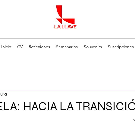
Inicio
CV
Reflexiones
Semanarios
Souvenirs
Suscripciones
tura
LA: HACIA LA TRANSICI