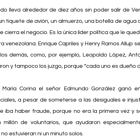
o lleva alrededor de diez años sin poder salir de Ven
un tiquete de avión, un almuerzo, una botella de agua 
le cierra el negocio. Es la única líder política que le qued
ra venezolana. Enrique Capriles y Henry Ramos Allup s
s los demás, como, por ejemplo, Leopoldo López, Ant
liaron y tampoco los juzgo, porque “cada uno es dueño 
 María Corina el señor Edmundo González ganó en f
ciales, a pesar de someterse a las desiguales e injust
 que iba haber fraude, porque no era la primera vez y 
n millón de voluntarios, que ayudaron especialment
no estuvieran ni un minuto solos.