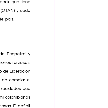
ecir, que tiene 
 (OTAN) y cada 
l país.  
de Ecopetrol y 
iones forzosas. 
o de Liberación 
 de cambiar el 
trocidades que 
il colombianos 
as. El déficit 