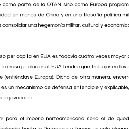
o como parte de la OTAN sino como Europa propiame
dad en manos de China y en una filosofía política mile
a consolidar una hegemonía militar, cultural y económica 
reso per cápita en EUA es todavía cuatro veces mayor q
la masa poblacional, EUA tendría que trabajar en llave
e (entiéndase Europa). Dicho de otra manera, encerr
 es un mecanismo de defensa entendible y explicable, 
es equivocada.
r para el imperio norteamericano sería el de qued
nlandia hasta la Patagonia y formar un solo bloque.