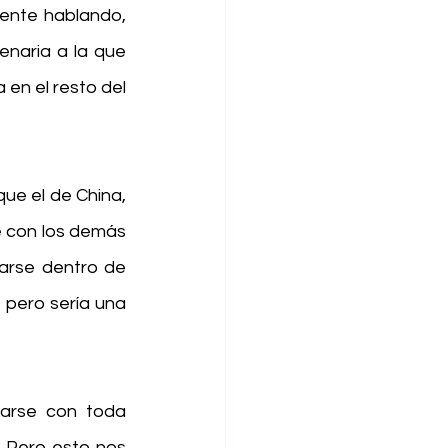
nte hablando, 
naria a la que 
en el resto del 
ue el de China, 
 con los demás 
arse dentro de 
pero sería una 
arse con toda 
 Pero esto nos 