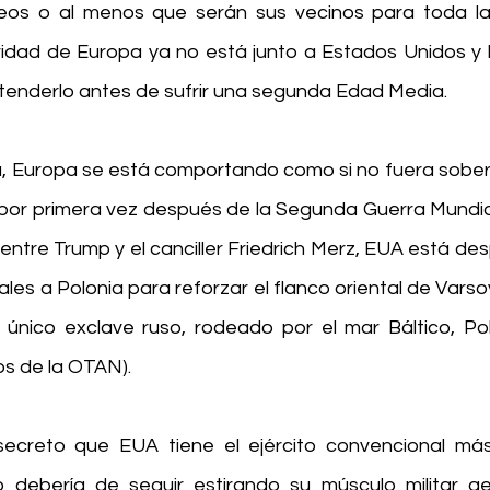
os o al menos que serán sus vecinos para toda la v
ridad de Europa ya no está junto a Estados Unidos y la
enderlo antes de sufrir una segunda Edad Media.
, Europa se está comportando como si no fuera sober
or primera vez después de la Segunda Guerra Mundial.
entre Trump y el canciller Friedrich Merz, EUA está de
les a Polonia para reforzar el flanco oriental de Varsov
l único exclave ruso, rodeado por el mar Báltico, Polo
s de la OTAN).
ecreto que EUA tiene el ejército convencional más
 debería de seguir estirando su músculo militar ge