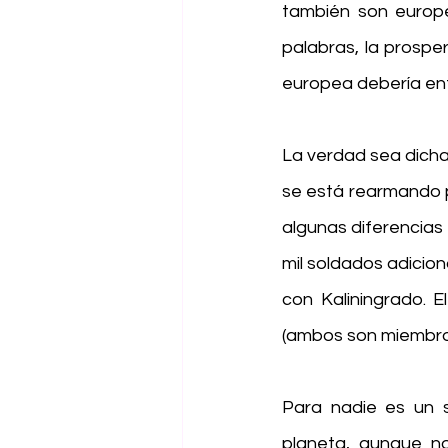
también son europe
palabras, la prospe
europea debería ent
La verdad sea dicha
se está rearmando p
algunas diferencias 
mil soldados adiciona
con Kaliningrado. E
(ambos son miembro
Para nadie es un s
planeta, aunque no