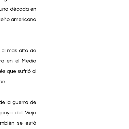
 una década en 
ueño americano 
el más alto de 
a en el Medio 
s que sufrió al 
án.
e la guerra de 
oyo del Viejo 
mbién se está 