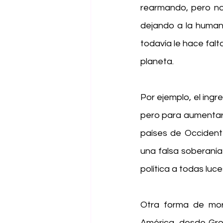
rearmando, pero n
dejando a la humani
todavía le hace falt
planeta.
Por ejemplo, el ing
pero para aumentar 
países de Occident
una falsa soberanía
política a todas luc
Otra forma de mori
América, desde Groe