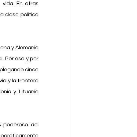
ida. En otras 
 clase política 
ana y Alemania 
 Por eso y por 
splegando cinco 
ia y la frontera 
nia y Lituania 
 poderoso del 
ográficamente 