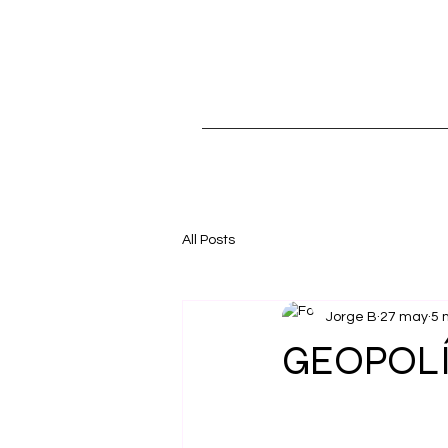
All Posts
Jorge B
27 may
5 
GEOPOLÍT