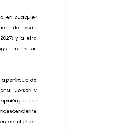
a en cualquier 
uete de ayuda 
027) y la letra 
gue todas las 
la península de 
nsk, Jersón y 
 opinión pública 
ondescendiente 
es en el plano 