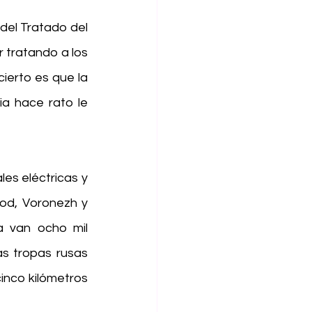
el Tratado del 
r tratando a los 
erto es que la 
 hace rato le 
es eléctricas y 
rod, Voronezh y 
a van ocho mil 
as tropas rusas 
nco kilómetros 