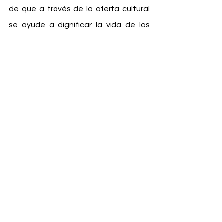
de que a través de la oferta cultural 
se ayude a dignificar la vida de los 
ciudadanos, materializando la justicia 
social y el desarrollo sostenible, 
porque el arte es moralmente hoy 
mucho más confiable que la política. 
Lo cierto es que el mundo está 
pasando de la democracia a la 
meritocracia (
tiranía del mérito)
 y de la 
clase trabajadora a la 
clase creativa
.
La meritocracia es más individualismo 
y podría terminar legitimando la 
desigualdad, la exclusión y agravando 