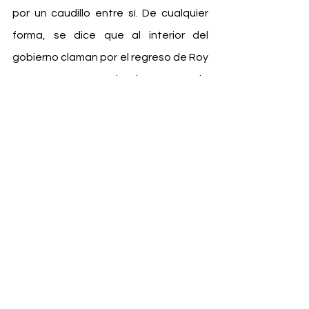
por un caudillo entre sí. De cualquier 
forma, se dice que al interior del 
gobierno claman por el regreso de Roy 
Barreras, por ser el único capaz de 
entablar un diálogo político en el 
congreso, basado en acuerdos, 
concertaciones y consensos, para 
que las reformas sociales tengan 
algún futuro en la segunda legislatura. 
Ojalá el presidente Petro entienda 
que el país está pidiendo más diálogo 
entre las fuerzas políticas y menos 
discursos incendiarios.